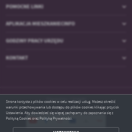
POMOCNE LINKI
APLIKACJA MIESZKANIECINFO
GODZINY PRACY URZĘDU
KONTAKT
Odwiedzin: 1764099
Strona korzysta z plików cookies w celu realizacji usług. Możesz określić
warunki przechowywania lub dostępu do plików cookies klikając przycisk
Online: 5
Ustawienia. Aby dowiedzieć się więcej zachęcamy do zapoznania się z
Polityką Cookies oraz Polityką Prywatności.
ZAPISZ WYBRANE