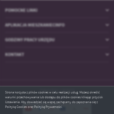
POMOCNE LINKI
APLIKACJA MIESZKANIECINFO
GODZINY PRACY URZĘDU
KONTAKT
Odwiedzin: 1764333
Strona korzysta z plików cookies w celu realizacji usług. Możesz określić
warunki przechowywania lub dostępu do plików cookies klikając przycisk
Online: 3
Ustawienia. Aby dowiedzieć się więcej zachęcamy do zapoznania się z
Polityką Cookies oraz Polityką Prywatności.
ZAPISZ WYBRANE