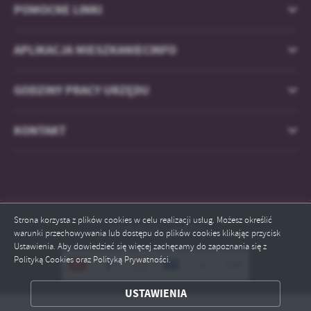
POMOCNE LINKI
APLIKACJA MIESZKANIECINFO
GODZINY PRACY URZĘDU
KONTAKT
Strona korzysta z plików cookies w celu realizacji usług. Możesz określić
Odwiedzin: 1764451
warunki przechowywania lub dostępu do plików cookies klikając przycisk
Ustawienia. Aby dowiedzieć się więcej zachęcamy do zapoznania się z
Polityką Cookies oraz Polityką Prywatności.
ZAPISZ WYBRANE
USTAWIENIA
ODRZUĆ WSZYSTKIE