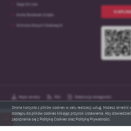
Sesja On Line
O APLIK
Konta Bankowe Urzędu
Ochrona Danych Osobowych
Mapa serwisu
RSS
Deklaracja dostępności
Strona korzysta z plików cookies w celu realizacji usług. Możesz określi
dostępu do plików cookies klikając przycisk Ustawienia. Aby dowiedzie
Copyright by nowywisnicz.pl
zapoznania się z Polityką Cookies oraz Polityką Prywatności.