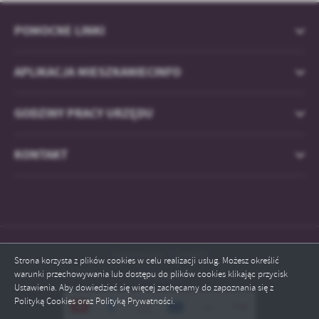
POMOCNE LINKI
APLIKACJA MIESZKANIECINFO
GODZINY PRACY URZĘDU
KONTAKT
Odwiedzin: 1764192
Strona korzysta z plików cookies w celu realizacji usług. Możesz określić
warunki przechowywania lub dostępu do plików cookies klikając przycisk
Online: 4
Ustawienia. Aby dowiedzieć się więcej zachęcamy do zapoznania się z
Polityką Cookies oraz Polityką Prywatności.
ZAPISZ WYBRANE