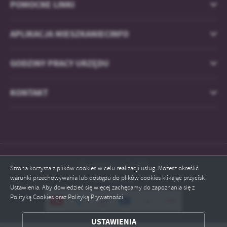
POMOCNE LINKI
APLIKACJA MIESZKANIECINFO
GODZINY PRACY URZĘDU
KONTAKT
Odwiedzin: 1763697
Strona korzysta z plików cookies w celu realizacji usług. Możesz określić
warunki przechowywania lub dostępu do plików cookies klikając przycisk
Online: 10
Ustawienia. Aby dowiedzieć się więcej zachęcamy do zapoznania się z
Polityką Cookies oraz Polityką Prywatności.
ZAPISZ WYBRANE
USTAWIENIA