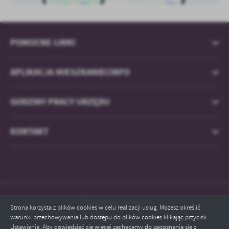
POMOCNE LINKI
APLIKACJA MIESZKANIECINFO
GODZINY PRACY URZĘDU
KONTAKT
Odwiedzin: 1763597
Strona korzysta z plików cookies w celu realizacji usług. Możesz określić
warunki przechowywania lub dostępu do plików cookies klikając przycisk
Online: 11
Ustawienia. Aby dowiedzieć się więcej zachęcamy do zapoznania się z