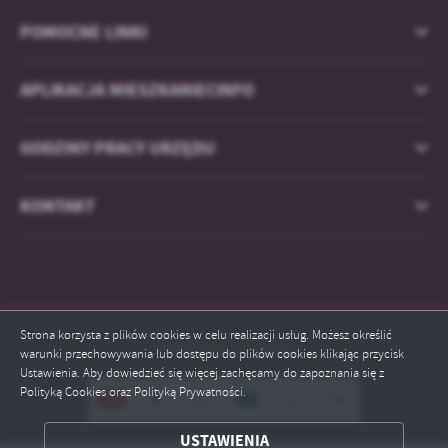
POMOCNE LINKI
APLIKACJA MIESZKANIECINFO
GODZINY PRACY URZĘDU
KONTAKT
Strona korzysta z plików cookies w celu realizacji usług. Możesz określić
Odwiedzin: 1764452
warunki przechowywania lub dostępu do plików cookies klikając przycisk
Ustawienia. Aby dowiedzieć się więcej zachęcamy do zapoznania się z
Polityką Cookies oraz Polityką Prywatności.
ZAPISZ WYBRANE
USTAWIENIA