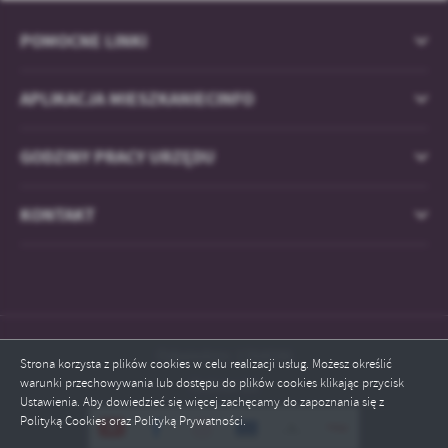
POMOCNE LINKI
APLIKACJA MIESZKANIECINFO
GODZINY PRACY URZĘDU
KONTAKT
Odwiedzin: 1764596
Strona korzysta z plików cookies w celu realizacji usług. Możesz określić
warunki przechowywania lub dostępu do plików cookies klikając przycisk
Online: 20
Ustawienia. Aby dowiedzieć się więcej zachęcamy do zapoznania się z
Polityką Cookies oraz Polityką Prywatności.
ZAPISZ WYBRANE