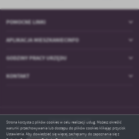
POMOCNE LINKI
APLIKACJA MIESZKANIECINFO
GODZINY PRACY URZĘDU
KONTAKT
Odwiedzin: 1764199
Strona korzysta z plików cookies w celu realizacji usług. Możesz określić
warunki przechowywania lub dostępu do plików cookies klikając przycisk
Online: 3
Ustawienia. Aby dowiedzieć się więcej zachęcamy do zapoznania się z