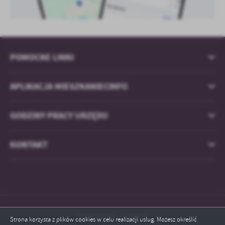
POMOCNE LINKI
APLIKACJA MIESZKANIECINFO
GODZINY PRACY URZĘDU
KONTAKT
Odwiedzin: 1764204
Strona korzysta z plików cookies w celu realizacji usług. Możesz określić