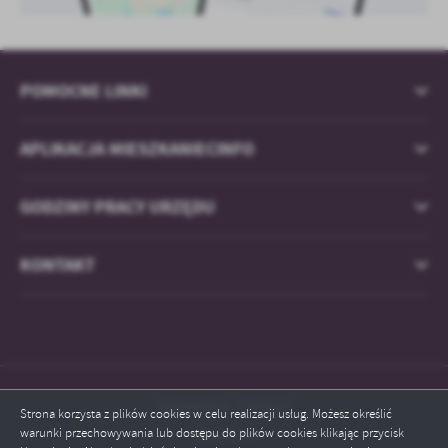
POMOCNE LINKI
APLIKACJA MIESZKANIECINFO
GODZINY PRACY URZĘDU
KONTAKT
Odwiedzin: 1764623
Strona korzysta z plików cookies w celu realizacji usług. Możesz określić
warunki przechowywania lub dostępu do plików cookies klikając przycisk
Online: 4