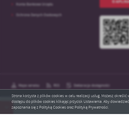
O APLIK
Konta Bankowe Urzędu
Ochrona Danych Osobowych
Mapa serwisu
RSS
Deklaracja dostępności
Strona korzysta z plików cookies w celu realizacji usług. Możesz określi
dostępu do plików cookies klikając przycisk Ustawienia. Aby dowiedzie
Copyright by nowywisnicz.pl
zapoznania się z Polityką Cookies oraz Polityką Prywatności.