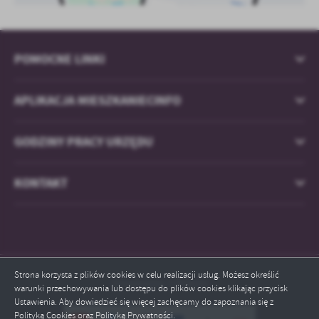
POMOCNE LINKI
APLIKACJA MIESZKANIECINFO
GODZINY PRACY URZĘDU
KONTAKT
Strona korzysta z plików cookies w celu realizacji usług. Możesz określić
Odwiedzin: 1763050
warunki przechowywania lub dostępu do plików cookies klikając przycisk
Ustawienia. Aby dowiedzieć się więcej zachęcamy do zapoznania się z
Polityką Cookies oraz Polityką Prywatności.