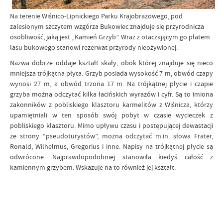
Na terenie Wiśnico-Lipnickiego Parku Krajobrazowego, pod
zalesionym szczytem wzgórza Bukowiec znajduje się przyrodnicza
osobliwość, jaką jest „Kamień Grzyb”. Wraz z otaczającym go płatem
lasu bukowego stanowi rezerwat przyrody nieożywionej.
Nazwa dobrze oddaje kształt skały, obok której znajduje się nieco
mniejsza trójkątna płyta. Grzyb posiada wysokość 7 m, obwód czapy
wynosi 27 m, a obwód trzona 17 m. Na trójkątnej płycie i czapie
grzyba można odczytać kilka łacińskich wyrazów i cyfr. Są to imiona
zakonników z pobliskiego klasztoru karmelitów z Wiśnicza, którzy
upamiętniali w ten sposób swój pobyt w czasie wycieczek z
pobliskiego klasztoru. Mimo upływu czasu i postępującej dewastacji
ze strony “pseudoturystów”, można odczytać m.in. słowa Frater,
Ronald, Wilhelmus, Gregorius i inne. Napisy na trójkątnej płycie są
odwrócone. Najprawdopodobniej stanowiła kiedyś całość z
kamiennym grzybem. Wskazuje na to również jej kształt.