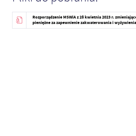
Rozporządzenie MSWiA z 28 kwietnia 2023 r. zmieniają
pieniężne za zapewnienie zakwaterowania i wyżywieni