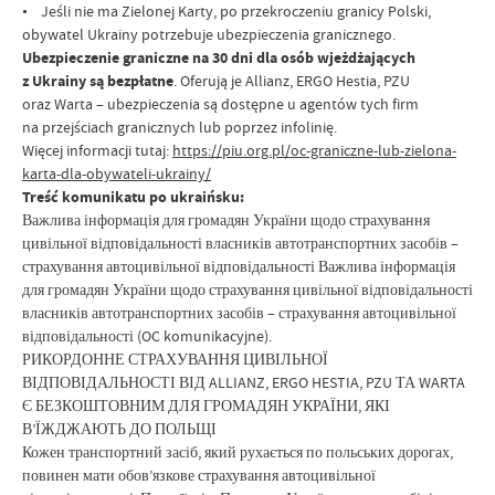
• Jeśli nie ma Zielonej Karty, po przekroczeniu granicy Polski,
obywatel Ukrainy potrzebuje ubezpieczenia granicznego.
Ubezpieczenie graniczne na 30 dni dla osób wjeżdżających
z Ukrainy są bezpłatne
. Oferują je Allianz, ERGO Hestia, PZU
oraz Warta – ubezpieczenia są dostępne u agentów tych firm
na przejściach granicznych lub poprzez infolinię.
Więcej informacji tutaj:
https://piu.org.pl/oc-graniczne-lub-zielona-
karta-dla-obywateli-ukrainy/
Treść komunikatu po ukraińsku:
Важлива інформація для громадян України щодо страхування
цивільної відповідальності власників автотранспортних засобів –
страхування автоцивільної відповідальності Важлива інформація
для громадян України щодо страхування цивільної відповідальності
власників автотранспортних засобів – страхування автоцивільної
відповідальності (OC komunikacyjne).
РИКОРДОННЕ СТРАХУВАННЯ ЦИВІЛЬНОЇ
ВІДПОВІДАЛЬНОСТІ ВІД ALLIANZ, ERGO HESTIA, PZU ТА WARTA
Є БЕЗКОШТОВНИМ ДЛЯ ГРОМАДЯН УКРАЇНИ, ЯКІ
В’ЇЖДЖАЮТЬ ДО ПОЛЬЩІ
Кожен транспортний засіб, який рухається по польських дорогах,
повинен мати обов’язкове страхування автоцивільної