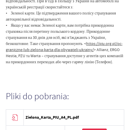
відповідальності. При в’їзді в Польщу з України на автомобілі на
українській реєстрації скористайтеся з:
• Зеленої карти. Це підтвердження вашого полісу страхування
автоцивільної відповідальності.
• Якщо у вас немає Зеленої карти, вам потрібна прикордонна
страховка після перетину польського кордону. Прикордонне
страхування на 30 днів для осіб, які в’їжджають з України,
безкоштовне. Таке страхування пропонують <
https://piu.org.pl/oc-
graniczne-lub-zielona-karta-dla-obywateli-ukrainy/
> Allianz, ERGO
Hestia, PZU та Warta – страхування доступне у агентів цих компаній
на прикордонних переходах або через гарячу лінію (Телефон).
Pliki do pobrania:
Zielona_Karta_PIU_A4_PL.pdf