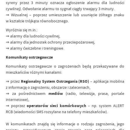
syreny przez 3 minuty oznacza ogłoszenie alarmu dla ludności
cywilnej). Odwołanie alarmu to sygnał ciągły trwający 3 minuty.
⇒ Wizualnej – poprzez umieszczenie lub usunięcie żółtego znaku
w kształcie trójkąta równobocznego.
Wyróżnia się m.in.:
⇒ alarmy dla ludności cywilnej,
⇒ alarmy dla jednostek ochrony przeciwpożarowej,
⇒ alarmy ćwiczebne i treningowe.
Komunikaty ostrzegawcze
Komunikaty ostrzegawcze o zagrożeniach będą przekazywane do
mieszkańców różnymi kanałami:
⇒ przez
Regionalny System Ostrzegania (RSO)
– aplikacja mobilna
z informacją o zagrożeniu, obszarze i zaleceniach,
⇒ za pośrednictwem
mediów
(radio, telewizja, prasa, portale
internetowe),
⇒ poprzez
operatorów sieci komórkowych
– np. system ALERT
RCB (wiadomości SMS rozsyłane na telefony mieszkańców).
W komunikatach znajdą się informacje o rodzaju zagrożenia, jego