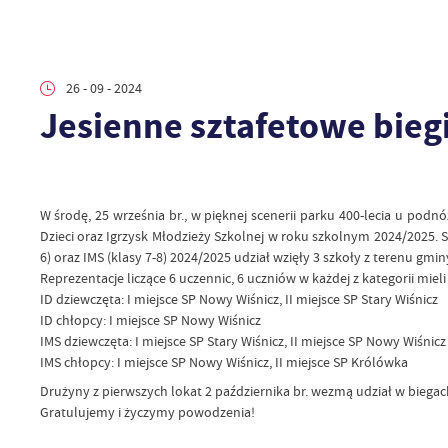
26 - 09 - 2024
Jesienne sztafetowe bieg
W środę, 25 września br., w pięknej scenerii parku 400-lecia u p
Dzieci oraz Igrzysk Młodzieży Szkolnej w roku szkolnym 2024/2025
6) oraz IMS (klasy 7-8) 2024/2025 udział wzięły 3 szkoły z terenu gmin
Reprezentacje liczące 6 uczennic, 6 uczniów w każdej z kategorii mie
ID dziewczęta: I miejsce SP Nowy Wiśnicz, II miejsce SP Stary Wiśnicz
ID chłopcy: I miejsce SP Nowy Wiśnicz
IMS dziewczęta: I miejsce SP Stary Wiśnicz, II miejsce SP Nowy Wiśnicz
IMS chłopcy: I miejsce SP Nowy Wiśnicz, II miejsce SP Królówka
Drużyny z pierwszych lokat 2 października br. wezmą udział w biega
Gratulujemy i życzymy powodzenia!