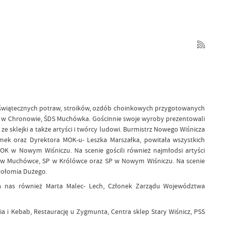
, świątecznych potraw, stroików, ozdób choinkowych przygotowanych
 w Chronowie, ŚDS Muchówka. Gościnnie swoje wyroby prezentowali
sklejki a także artyści i twórcy ludowi. Burmistrz Nowego Wiśnicza
ek oraz Dyrektora MOK-u- Leszka Marszałka, powitała wszystkich
K w Nowym Wiśniczu. Na scenie gościli również najmłodsi artyści
P w Muchówce, SP w Królówce oraz SP w Nowym Wiśniczu. Na scenie
Połomia Dużego.
iła nas również Marta Malec- Lech, Członek Zarządu Województwa
i Kebab, Restaurację u Zygmunta, Centra sklep Stary Wiśnicz, PSS