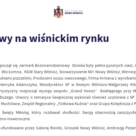
wy na wiśnickim rynku
zpoczął się Jarmark Bożonarodzeniowy. Stoiska były pełne pysznych ciast
i Łomna, KGW Stary Wiśnicz, Stowarzyszenie 60+ Nowy Wiśnicz, Winnicę
uktami pszczelimi, Producent suszu owocowego, Firma Armana z wyrobami ze 
 Henryka Adamczyka, Wicedyrektor SP w Nowym Wiśniczu-Małgorzaty Klim
ystyczny rozpoczął występ zespołu „Grand Voices” działającego przy MO
Dużego. Utwory o tematyce świątecznej wykonali również uczniowie z S
uchówce, Zespół Regionalny „Folkowa Kuźnia” oraz Grupa Kolędnicza z 
Święty Mikołaj, który rozdawał słodkości. Swoją obecnością zaszczyc
czno-noworoczne.
fundowane przez Galerię Rondo, Groszek Nowy Wiśnicz, Ambrozję Pizzeria 