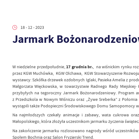
18 - 12 - 2023
Jarmark Bożonarodzenio
W niedzielne przedpołudnie,
17 grudnia br.
, na wiśnickim rynku ro
przez KGW Muchówka, KGW Olchawa, KGW Stowarzyszenie Rozwoju Ws
wystawcy: Szkółka drzewek ozdobnych Iglaki, Pasieka Amelia z prod
Małgorzata Więckowska, w towarzystwie Radnego Rady Miejskiej-
przybyłych na tegoroczny Jarmark Bożonarodzeniowy. Program art
z Przedszkola w Nowym Wiśniczu oraz „Żywe Sreberka” z Połomia 
wystąpili także Podopieczni Środowiskowego Domu Samopomocy w M
Na najmłodszych czekały animacje i zabawy, wata cukrowa oraz 
Małopolskiego, która złożyła uczestnikom jarmarku życzenia świąte
Na zakończenie jarmarku rozlosowano nagrody wśród uczestników u
Społem Bochnia oraz Salon Fryzjerski Trend.