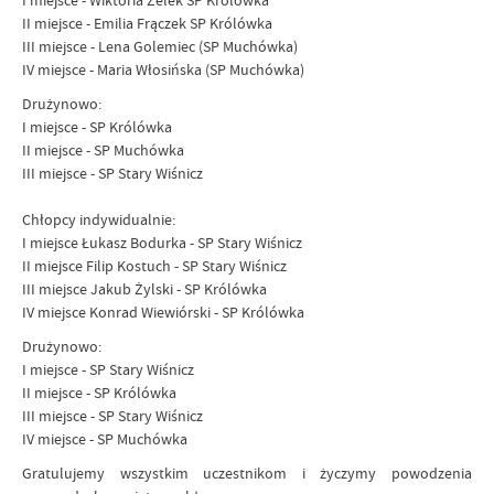
I miejsce - Wiktoria Zelek SP Królówka
II miejsce - Emilia Frączek SP Królówka
III miejsce - Lena Golemiec (SP Muchówka)
IV miejsce - Maria Włosińska (SP Muchówka)
Drużynowo:
I miejsce - SP Królówka
II miejsce - SP Muchówka
III miejsce - SP Stary Wiśnicz
Chłopcy indywidualnie:
I miejsce Łukasz Bodurka - SP Stary Wiśnicz
II miejsce Filip Kostuch - SP Stary Wiśnicz
III miejsce Jakub Żylski - SP Królówka
IV miejsce Konrad Wiewiórski - SP Królówka
Drużynowo:
I miejsce - SP Stary Wiśnicz
II miejsce - SP Królówka
III miejsce - SP Stary Wiśnicz
IV miejsce - SP Muchówka
Gratulujemy wszystkim uczestnikom i życzymy powodzenia