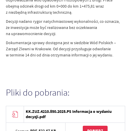
odprowadzania wód opadowych i roztopowych z drogi. Prace
obejmą odcinek drogi od km 0+000 do km 1+475,81 wraz
z niezbędną infrastrukturą techniczną.
Decyzji nadano rygor natychmiastowej wykonalności, co oznacza,
że inwestycja może być realizowana bez oczekiwania
na uprawomocnienie decyzji.
Dokumentacja sprawy dostępna jest w siedzibie Wód Polskich –
Zarząd Zlewni w Krakowie. Od decyzji przysługuje odwołanie
w terminie 14 dni od dnia otrzymania informacji o jej wydaniu.
Pliki do pobrania:
KK.ZUZ.4210.850.2025.PS Informacja o wydaniu
decyzji.pdf
PDF,
522.67 KB
POBIERZ
Format: