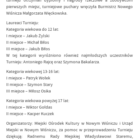
turnieju otrzymali dyplomy i nagrody rzeczowe a zdobywcom
pierwszych miejsc, turniejowe puchary wręczyła Burmistrz Nowego
Wiśnicza Małgorzata Więckowska.
Laureaci Turnieju:
Kategoria wiekowa do 12 lat:
I miejsce – Jakub Żylski
II miejsce – Michał Biłos
III miejsce – Jakub Biłos
W tej kategorii wyróżniono również najmłodszych uczestników
Turnieju: Antoniego Rajcę oraz Szymona Bakalarza.
Kategoria wiekowej 13-16 lat:
I miejsce – Patryk Wołek
II miejsce – Szymon Stary
III miejsce – Miłosz Osika
Kategoria wiekowa powyżej 17 lat:
I miejsce – Wiktor Gołdas
II miejsce – Kacper Kuczek
Organizatorzy: Miejski Ośrodek Kultury w Nowym Wiśniczu i Urząd
Miejski w Nowym Wiśniczu, za pomoc w przeprowadzeniu Turnieju
dziękują: Radnemu Rady Miejskiej Władysławowi Staremu,